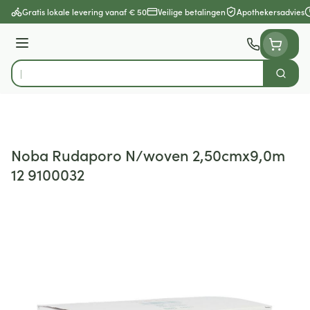
Ga naar de inhoud
Gratis lokale levering vanaf € 50
Veilige betalingen
Apothekersadvies
Menu
Zoek
Product, merk, categorie...
Noba Rudaporo N/woven 2,50cmx9,0m
12 9100032