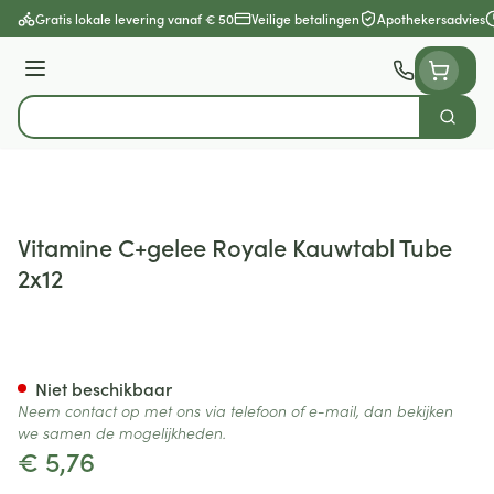
Ga naar de inhoud
Gratis lokale levering vanaf € 50
Veilige betalingen
Apothekersadvies
Menu
Zoek
Product, merk, categorie...
Vitamine C+gelee Royale Kauwtabl Tube
2x12
Vitamine C+gelee Royale Kau
Niet beschikbaar
Neem contact op met ons via telefoon of e-mail, dan bekijken
we samen de mogelijkheden.
€ 5,76