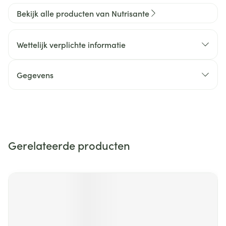
Bekijk alle producten van Nutrisante
Wettelijk verplichte informatie
Gegevens
Gerelateerde producten
Navigeren door de elementen van de carrousel is mogelijk m
Druk om carrousel over te slaan
Druk op om naar carrouselnavigatie te gaan