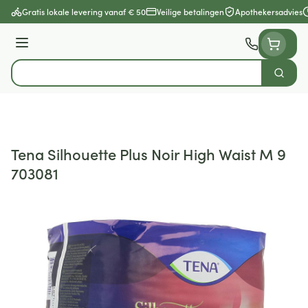
Ga naar de inhoud
Gratis lokale levering vanaf € 50
Veilige betalingen
Apothekersadvies
Menu
Zoek
Product, merk, categorie...
Tena Silhouette Plus Noir High Waist M 9
703081