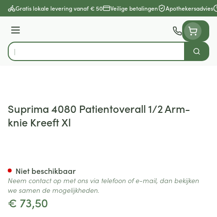
Ga naar de inhoud
Gratis lokale levering vanaf € 50
Veilige betalingen
Apothekersadvies
Menu
Zoek
Product, merk, categorie...
Suprima 4080 Patientoverall 1/2 Arm-
knie Kreeft Xl
Suprima 4080 Patientoverall 
Niet beschikbaar
Neem contact op met ons via telefoon of e-mail, dan bekijken
we samen de mogelijkheden.
€ 73,50