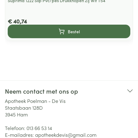
Suprima 1222 Slip Pvc/pes Drukknopen Zij Wit T54
€ 40,74
Bestel
Neem contact met ons op
Apotheek Poelman - De Vis
Staatsbaan 128D
3945
Ham
Telefoon:
013 66 53 14
E-mailadres:
apotheekdevis@
gmail.com