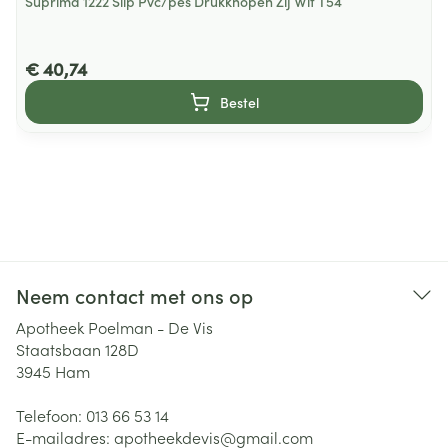
Suprima 1222 Slip Pvc/pes Drukknopen Zij Wit T54
€ 40,74
Bestel
Neem contact met ons op
Apotheek Poelman - De Vis
Staatsbaan 128D
3945
Ham
Telefoon:
013 66 53 14
E-mailadres:
apotheekdevis@
gmail.com