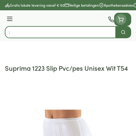
Ga naar de inhoud
Gratis lokale levering vanaf € 50
Veilige betalingen
Apothekersadvies
Menu
Zoek
Product, merk, categorie...
Suprima 1223 Slip Pvc/pes Unisex Wit T54