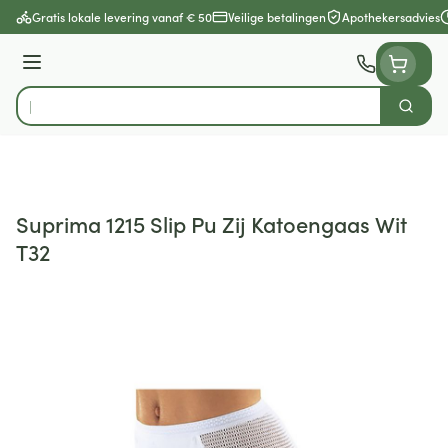
Ga naar de inhoud
Gratis lokale levering vanaf € 50
Veilige betalingen
Apothekersadvies
Menu
Zoek
Product, merk, categorie...
Suprima 1215 Slip Pu Zij Katoengaas Wit
T32