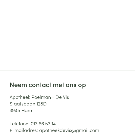
Haar
Gezichtsverzor
Pillendozen en
accessoires
Pigmentstoorni
Gevoelige huid
geïrriteerde hu
Gemengde hui
Doffe huid
Toon meer
Neem contact met ons op
Snurken
Apotheek Poelman - De Vis
Staatsbaan 128D
3945
Ham
Telefoon:
013 66 53 14
E-mailadres:
apotheekdevis@
gmail.com