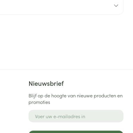
rende
Parfums en
geurproducten
Nieuwsbrief
CBD
Blijf op de hoogte van nieuwe producten en
promoties
E-mail adres