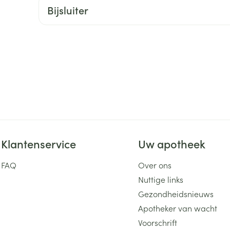
Bijsluiter
ging
Supplementen
Insectenwe
Mondmaskers
middelen
ssen
 -
id
d
Klantenservice
Uw apotheek
Zelfbruiner
Scheren
FAQ
Over ons
Nuttige links
Gezondheidsnieuws
Apotheker van wacht
Voorschrift