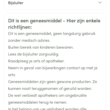
Bijsluiter
daling van uw bloeddruk.
Organisaties
Nederlands
Aurobindo
Duits
Frans
U neemt riociguat in.
Veiligheidsinformatie
U heeft een ernstig hart- of leverprobleem.
Dit is een geneesmiddel - Hier zijn enkele
Merken
Aurobindo
U heeft recent een beroerte of een hartaanval
richtlijnen:
gehad, of u heeft een lage bloeddruk.
Dit is een geneesmiddel, geen langdurig gebruik
Neem een halfzittende positie aan en probeer u te
Breedte
68 mm
U heeft een bepaalde, zeldzame erfelijke
zonder medisch advies.
ontspannen
oogafwijking (zoals retinitis pigmentosa).
Buiten bereik van kinderen bewaren.
Gebruik geen nitraten om de pijn op uw borst te
Lengte
99 mm
U heeft ooit verlies van het gezichtsvermogen gehad
Lees de bijsluiter zorgvuldig.
behandelen
vanwege non-arteritic anterior ischaemic optic
Raadpleeg je arts of apotheker.
Diepte
50 mm
neuropathy (NAION)
Neem in geval van bijwerkingen contact op met je
arts.
Actieve
sildenafil citraat
Geneesmiddelen zijn geen gewone producten. Ze
Ingrediënten
kunnen nooit teruggenomen of geruild worden.
Een plotselinge vermindering of een plots verlies
De wet verbiedt apothekers om ongebruikte
van het gezichtsvermogen – dit gebeurt zelden
Behoud
Kamertemperatuur (15°C - 25°C)
geneesmiddelen terug te nemen.
Ernstige huidreacties – dit gebeurt zelden
In het belang van uw veiligheid worden alle