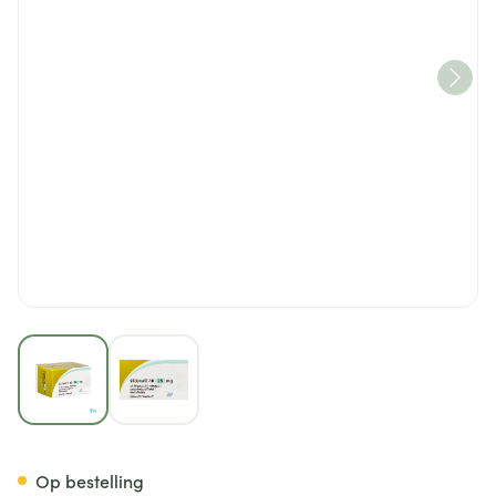
View larger image
View larger image
Sildenafil AB 25mg Filmomh T
Op bestelling