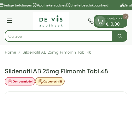
Dia 1 van 1
Ga naar de inhoud
Veilige betalingen
Apothekersadvies
Snelle beschikbaarheid
Grat
0
0 artikelen
Menu
€ 0,00
Op zoek naa
Zoek
Product, merk, categorie...
Home
/
Sildenafil AB 25mg Filmomh Tabl 48
Sildenafil AB 25mg Filmomh Tabl 48
Geneesmiddel
Op voorschrift