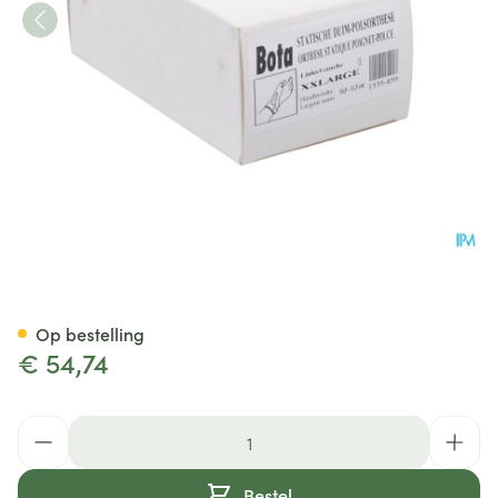
Bota Statische Duimorthese l 
Op bestelling
€ 54,74
Aantal
Bestel