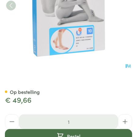
Bota 40 Kous Var.ad -hiel-tee
Op bestelling
€ 49,66
Aantal
Bestel