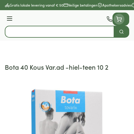
Ga naar de inhoud
Gratis lokale levering vanaf € 50
Veilige betalingen
Apothekersadvies
Menu
Zoek
Product, merk, categorie...
Bota 40 Kous Var.ad -hiel-teen 10 2