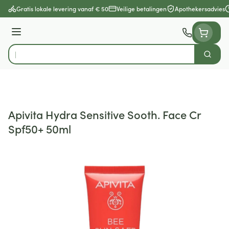
Ga naar de inhoud
Gratis lokale levering vanaf € 50
Veilige betalingen
Apothekersadvies
Menu
Zoek
Product, merk, categorie...
Apivita Hydra Sensitive Sooth. Face Cr
Spf50+ 50ml