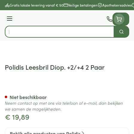
Ga naar de inhoud
Gratis lokale levering vanaf € 50
Veilige betalingen
Apothekersadvies
Menu
Zoek
Product, merk, categorie...
Polidis Leesbril Diop. +2/+4 2 Paar
Polidis Leesbril Diop. +2/+4 2
Niet beschikbaar
Neem contact op met ons via telefoon of e-mail, dan bekijken
we samen de mogelijkheden.
€ 19,89
Bekijk alle producten van Polidis