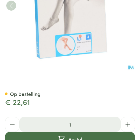
Botalux 140 Stay-up -p Huidk
Op bestelling
€ 22,61
Aantal
Bestel