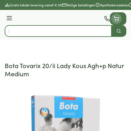
Ga naar de inhoud
Gratis lokale levering vanaf € 50
Veilige betalingen
Apothekersadvies
Menu
Zoek
Product, merk, categorie...
Bota Tovarix 20/ii Lady Kous Agh+p Natur
Medium