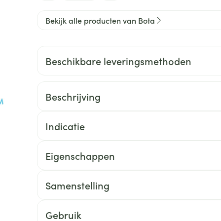
0+ categorie
Bekijk alle producten van Bota
Wondzorg
EHBO
lie
ven
Homeopathie
Spieren en gewrichten
Gemoed en 
Neus
Ogen
Ogen
Neus
neeskunde categorie
Vilt
Podologie
Beschikbare leveringsmethoden
Spray
Ooginfecties
Oogspoelin
Tabletten
Handschoenen
Cold - Hot t
Oren
Ogen
 en EHBO categorie
denborstels
Anti allergische en anti
Oogdruppe
warm/koud
Neussprays 
al
Wondhelend
inflammatoire middelen
los
Creme - gel
Verbanddo
Beschrijving
Brandwonden
insecten categorie
pluimen
Accessoires
- antiviraal
Ontzwellende middelen
Droge ogen
Medische h
Toon meer
Glaucoom
Indicatie
Toon meer
ddelen categorie
Toon meer
Eigenschappen
en
e en
Nagels
Diabetes
Zonnebesch
Stoma
Hart- en bloedvaten
Bloedverdun
Samenstelling
elt en
Nagellak
Bloedglucosemeter
Aftersun
Stomazakje
stolling
len
Kalk- en schimmelnagels
Teststrips en naalden
Lippen
Stomaplaat
Gebruik
oires
spray