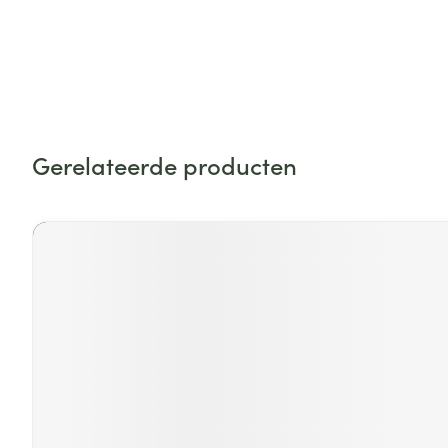
Zuurstof
Eelt
Eksteroog - lik
Ademhalingsste
Toon meer
Spieren en gew
Gerelateerde producten
Specifiek voor
Naalden en spu
Druk op om naar carrouselnavigatie te gaan
Navigeren door de elementen van de carrousel is mogelijk
Druk om carrousel over te slaan
Lichaamsverzo
Infecties
Spuiten
Deodorant
Oplossing voor 
Gezichtsverzor
Naalden
Luizen
Haarverzorging
Naalden voor i
pennaalden
Diagnostica
Toon meer