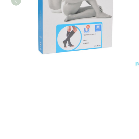
Vitaliteit 50+
Toon submenu voor Vitaliteit 5
Thuiszorg
Plantaardige o
Nagels en hoe
Natuur geneeskunde
Mond
Huid
Toon submenu voor Natuur ge
Batterijen
Droge mond
Ontsmetten en
Thuiszorg en EHBO
Toebehoren
Spijsvertering
desinfecteren
Toon submenu voor Thuiszorg
Elektrische tan
Steriel materia
Schimmels
Dieren en insecten
Interdentaal - f
Toon submenu voor Dieren en 
Vacht, huid of 
Koortsblaasjes 
Kunstgebit
Geneesmiddelen
Jeuk
Toon meer
Toon submenu voor Geneesmi
Voeten en ben
Aerosoltherapi
zuurstof
Zware benen
Droge voeten, e
Aerosol toestel
kloven
Tabletten
Aerosol access
Blaren
Creme, gel en 