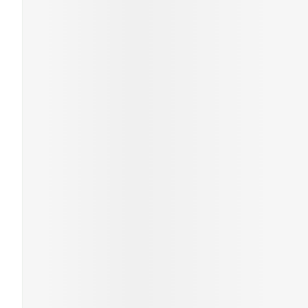
Haar
Gezichtsverzor
Pillendozen en
accessoires
Pigmentstoorni
Gevoelige huid
geïrriteerde hu
Gemengde hui
Doffe huid
Toon meer
Snurken