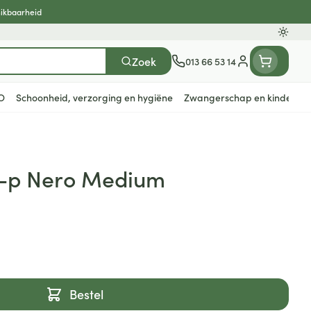
hikbaarheid
Oversc
Zoek
013 66 53 14
Klant menu
O
Schoonheid, verzorging en hygiëne
Zwangerschap en kinderen
n
ten
ts
Handen
Voedingstherapie &
Zicht
Gemmotherapie
Incontinentie
Paarden
Mineralen, vitaminen en
Ad-p Nero Medium
en
welzijn
tonica
eren
Handverzorging
Onderleggers
Ogen
Mineralen
gewrichten
Steunkousen
n
apslingerie
Handhygiëne
Luierbroekje
en - detox
Neus
Vitaminen
en hygiëne
Manicure & pedicure
Inlegverband
Keel
en supplementen
Incontinentieslips
Botten, spieren en
Toon meer
Bestel
gewrichten
armtetherapie
ogels
Fytotherapie
Wondzorg