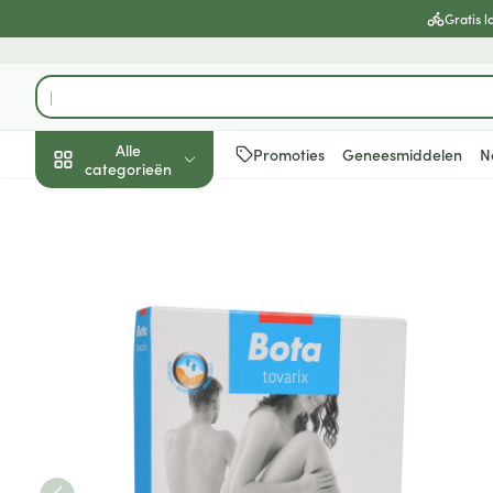
Ga naar de inhoud
Gratis l
Product, merk, categorie...
Alle
Promoties
Geneesmiddelen
N
categorieën
Promoties
Schoonheid, verzorging
Haar en Hoofd
Afslanken
Zwangerschap
Geheugen
Aromatherapie
Lenzen en brill
Insecten
Maag darm ste
Bota Tovarix 20/i Kous Ad-
en hygiëne
Toon submenu voor Schoonheid
Kammen - ont
Maaltijdverva
Zwangerschaps
Verstuiver
Lensproducten
Verzorging ins
Maagzuur
Dieet, voeding en
Seksualiteit
Beschadigd ha
Eetlustremmer
Borstvoeding
Essentiële oliën
Brillen
Anti insecten
Lever, galblaas
vitamines
hoofdirritatie
pancreas
Toon submenu voor Dieet, voe
Platte buik
Lichaamsverzo
Complex - com
Teken tang of p
Styling - spray 
Braken
Vetverbranders
Vitamines en 
Zwangerschap en
Zware benen
kinderen
Verzorging
Laxeermiddele
Toon submenu voor Zwangersc
Toon meer
Toon meer
Oligo-element
Honden
Toon meer
Toon meer