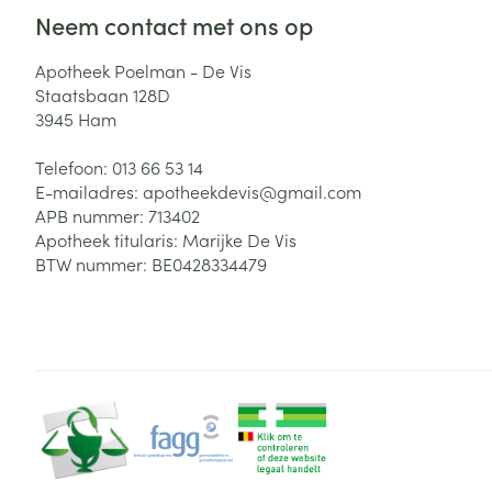
Neem contact met ons op
Zuurstof
Eelt
Eksteroog - lik
Apotheek Poelman - De Vis
Ademhalingsste
Staatsbaan 128D
Toon meer
3945
Ham
Spieren en gew
Telefoon:
013 66 53 14
E-mailadres:
apotheekdevis@
gmail.com
Specifiek voor
APB nummer:
713402
Naalden en spu
Apotheek titularis:
Marijke De Vis
Lichaamsverzo
Infecties
BTW nummer:
BE0428334479
Spuiten
Deodorant
Oplossing voor 
Gezichtsverzor
Naalden
Luizen
Haarverzorging
Naalden voor i
pennaalden
Diagnostica
Toon meer