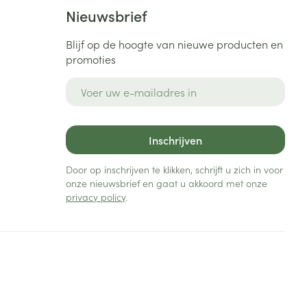
Bed
Nieuwsbrief
ng zon
Doorliggen - decubitis
Blijf op de hoogte van nieuwe producten en
Toon meer
ie
Urinewegen
promoties
E-mail adres
id, spanning
Stoppen met roken
 en intieme
Gezichtsreiniging -
ontschminken
n Orthopedie
Instrumenten
Inschrijven
sche
n anticonceptie
Reinigingsmelk, - crème, -
Anti tumor middelen
Door op inschrijven te klikken, schrijft u zich in voor
olie en gel
onze nieuwsbrief en gaat u akkoord met onze
jn
privacy policy
.
Tonic - lotion
zorging
Anesthesie
Micellair water
Specifiek voor de ogen
t
ie
Diverse geneesmiddelen
Toon meer